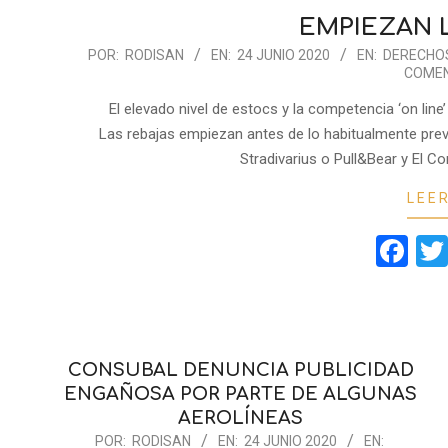
EMPIEZAN 
2020-
POR:
RODISAN
EN:
24 JUNIO 2020
EN:
DERECHO
COMEN
06-
24
El elevado nivel de estocs y la competencia ‘on line
Las rebajas empiezan antes de lo habitualmente prev
Stradivarius o Pull&Bear y El Co
LEE
Fa
CONSUBAL DENUNCIA PUBLICIDAD
ENGAÑOSA POR PARTE DE ALGUNAS
AEROLÍNEAS
2020-
POR:
RODISAN
EN:
24 JUNIO 2020
EN: