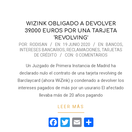
WIZINK OBLIGADO A DEVOLVER
39.000 EUROS POR UNA TARJETA
‘REVOLVING’
2020-
POR:
RODISAN
EN:
19 JUNIO 2020
EN:
BANCOS
,
INTERESES BANCARIOS
,
RECLAMACIONES
,
TARJETAS
06-
DE CRÉDITO
CON:
0 COMENTARIOS
19
Un Juzgado de Primera Instancia de Madrid ha
declarado nulo el contrato de una tarjeta revolving de
Barclaycard (ahora WiZink) y condenado a devolver los
intereses pagados de más por un usurario El afectado
llevaba más de 20 años pagando
LEER MÁS
Facebook
Twitter
Email
Comparti