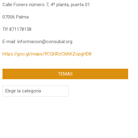
Calle Foners número 7, 4ª planta, puerta 01.
07006 Palma
Tlf 871178158
E-mail: informacion@consubal.org
https://goo.gl/maps/9CQHRzCbKKZopgHD8
TEMAS
Temas