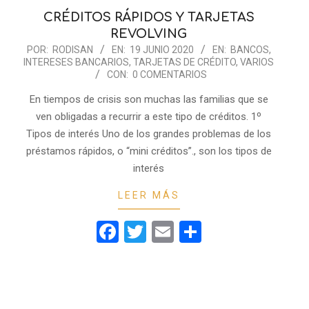
CRÉDITOS RÁPIDOS Y TARJETAS
REVOLVING
2020-
POR:
RODISAN
EN:
19 JUNIO 2020
EN:
BANCOS
,
INTERESES BANCARIOS
,
TARJETAS DE CRÉDITO
,
VARIOS
06-
CON:
0 COMENTARIOS
19
En tiempos de crisis son muchas las familias que se
ven obligadas a recurrir a este tipo de créditos. 1º
Tipos de interés Uno de los grandes problemas de los
préstamos rápidos, o “mini créditos”., son los tipos de
interés
LEER MÁS
Facebook
Twitter
Email
Compartir
r