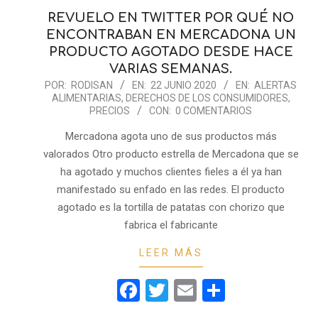
REVUELO EN TWITTER POR QUÉ NO
ENCONTRABAN EN MERCADONA UN
PRODUCTO AGOTADO DESDE HACE
VARIAS SEMANAS.
2020-
POR:
RODISAN
EN:
22 JUNIO 2020
EN:
ALERTAS
ALIMENTARIAS
,
DERECHOS DE LOS CONSUMIDORES
,
06-
PRECIOS
CON:
0 COMENTARIOS
22
Mercadona agota uno de sus productos más
valorados Otro producto estrella de Mercadona que se
ha agotado y muchos clientes fieles a él ya han
manifestado su enfado en las redes. El producto
agotado es la tortilla de patatas con chorizo que
fabrica el fabricante
LEER MÁS
Facebook
Twitter
Email
Comparti