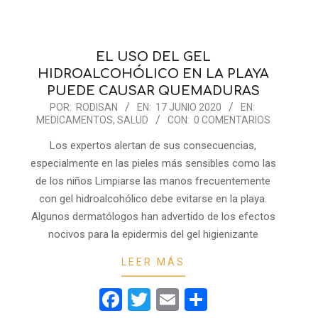
EL USO DEL GEL
HIDROALCOHÓLICO EN LA PLAYA
PUEDE CAUSAR QUEMADURAS
2020-
POR:
RODISAN
EN:
17 JUNIO 2020
EN:
MEDICAMENTOS
,
SALUD
CON:
0 COMENTARIOS
06-
17
Los expertos alertan de sus consecuencias,
especialmente en las pieles más sensibles como las
de los niños Limpiarse las manos frecuentemente
con gel hidroalcohólico debe evitarse en la playa.
Algunos dermatólogos han advertido de los efectos
nocivos para la epidermis del gel higienizante
LEER MÁS
r
Facebook
Twitter
Email
Compartir