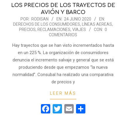
LOS PRECIOS DE LOS TRAYECTOS DE
AVIÓN Y BARCO
2020-
POR:
RODISAN
EN:
24 JUNIO 2020
EN:
DERECHOS DE LOS CONSUMIDORES
,
LÍNEAS AEREAS
,
06-
PRECIOS
,
RECLAMACIONES
,
VIAJES
CON:
0
24
COMENTARIOS
Hay trayectos que se han visto incrementados hasta
en un 225 %. La organización de consumidores
denuncia el incremento salvaje y general que se está
produciendo desde que empezamos “la nueva
r
normalidad”. Consubal ha realizado una comparativa
de precios y
LEER MÁS
Facebook
Twitter
Email
Compartir