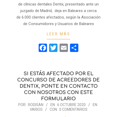
de clínicas dentales Dentix, presentado ante un
juzgado de Madrid, deja en Baleares a cerca
de 6.000 clientes afectados, según la Asociación
de Consumidores y Usuarios de Baleares
LEER MÁS
Facebook
Twitter
Email
Compartir
SI ESTÁS AFECTADO POR EL
CONCURSO DE ACREEDORES DE
DENTIX, PONTE EN CONTACTO
CON NOSOTROS CON ESTE
FORMULARIO
2020-
POR:
RODISAN
EN:
6 OCTUBRE 2020
EN:
VARIOS
CON:
0 COMENTARIOS
10-