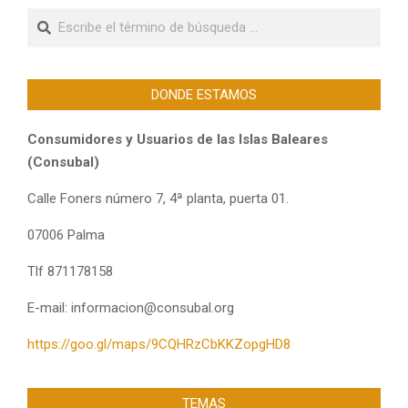
Buscar
DONDE ESTAMOS
Consumidores y Usuarios de las Islas Baleares
(Consubal)
Calle Foners número 7, 4ª planta, puerta 01.
07006 Palma
Tlf 871178158
E-mail: informacion@consubal.org
https://goo.gl/maps/9CQHRzCbKKZopgHD8
TEMAS