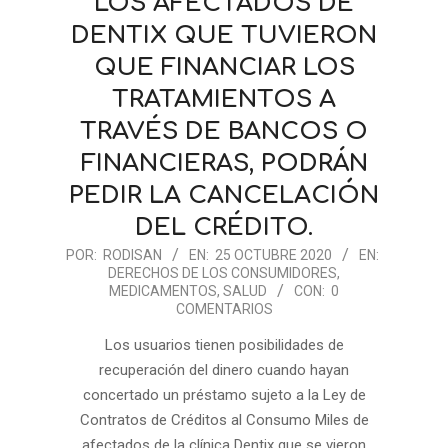
LOS AFECTADOS DE
DENTIX QUE TUVIERON
QUE FINANCIAR LOS
TRATAMIENTOS A
TRAVÉS DE BANCOS O
FINANCIERAS, PODRÁN
PEDIR LA CANCELACIÓN
DEL CRÉDITO.
2020-
POR:
RODISAN
EN:
25 OCTUBRE 2020
EN:
DERECHOS DE LOS CONSUMIDORES
,
10-
MEDICAMENTOS
,
SALUD
CON:
0
25
COMENTARIOS
Los usuarios tienen posibilidades de
recuperación del dinero cuando hayan
concertado un préstamo sujeto a la Ley de
Contratos de Créditos al Consumo Miles de
afectados de la clínica Dentix que se vieron