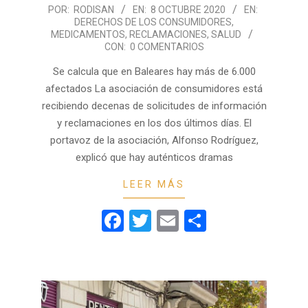
2020-
POR:
RODISAN
EN:
8 OCTUBRE 2020
EN:
DERECHOS DE LOS CONSUMIDORES
,
10-
MEDICAMENTOS
,
RECLAMACIONES
,
SALUD
08
CON:
0 COMENTARIOS
Se calcula que en Baleares hay más de 6.000
afectados La asociación de consumidores está
recibiendo decenas de solicitudes de información
y reclamaciones en los dos últimos días. El
portavoz de la asociación, Alfonso Rodríguez,
explicó que hay auténticos dramas
LEER MÁS
Facebook
Twitter
Email
Compartir