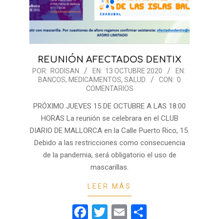
REUNIÓN AFECTADOS DENTIX
2020-
POR:
RODISAN
EN:
13 OCTUBRE 2020
EN:
BANCOS
,
MEDICAMENTOS
,
SALUD
CON:
0
10-
COMENTARIOS
13
PRÓXIMO JUEVES 15 DE OCTUBRE A LAS 18:00
HORAS La reunión se celebrara en el CLUB
DIARIO DE MALLORCA en la Calle Puerto Rico, 15.
Debido a las restricciones como consecuencia
de la pandemia, será obligatorio el uso de
mascarillas.
LEER MÁS
Facebook
Twitter
Email
Compartir