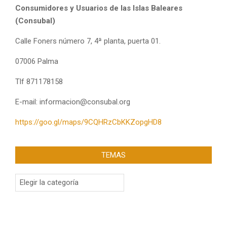
Consumidores y Usuarios de las Islas Baleares
(Consubal)
Calle Foners número 7, 4ª planta, puerta 01.
07006 Palma
Tlf 871178158
E-mail: informacion@consubal.org
https://goo.gl/maps/9CQHRzCbKKZopgHD8
TEMAS
Temas