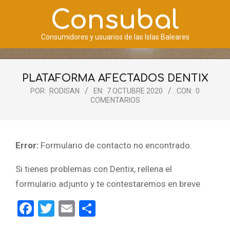
Saltar
Consubal
al
contenido
Consumidores y usuarios de las Islas Baleares
Menú
de
PLATAFORMA AFECTADOS DENTIX
navegación
POR:
RODISAN
EN:
7 OCTUBRE 2020
CON:
0
principal
COMENTARIOS
Error:
Formulario de contacto no encontrado.
Si tienes problemas con Dentix, rellena el
formulario adjunto y te contestaremos en breve
Facebook
Twitter
Email
Compartir