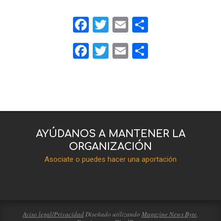
Facebook
Twitter
Email
Compartir
Facebook
Twitter
Email
Compartir
2020-
05-
31
AYÚDANOS A MANTENER LA
ORGANIZACIÓN
Asociate o puedes hacer una aportación
Aviso legal/Privacidad
Diseñado utilizando
Magazine News Byte
.