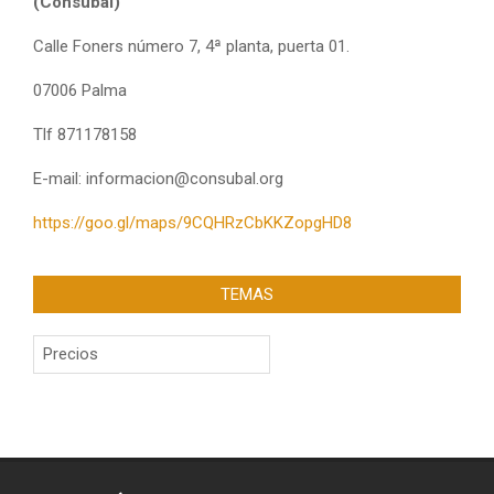
(Consubal)
Calle Foners número 7, 4ª planta, puerta 01.
07006 Palma
Tlf 871178158
E-mail: informacion@consubal.org
https://goo.gl/maps/9CQHRzCbKKZopgHD8
TEMAS
Temas