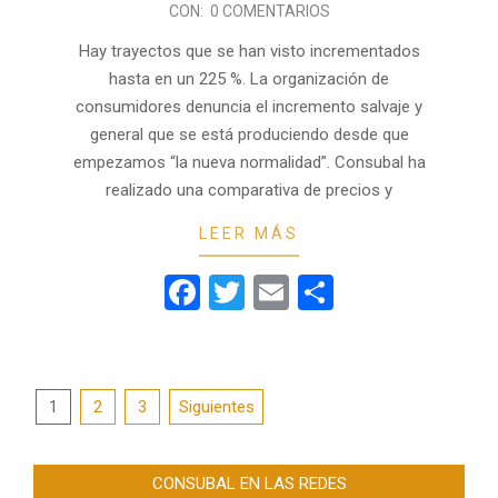
24
CON:
0 COMENTARIOS
Hay trayectos que se han visto incrementados
hasta en un 225 %. La organización de
consumidores denuncia el incremento salvaje y
general que se está produciendo desde que
empezamos “la nueva normalidad”. Consubal ha
realizado una comparativa de precios y
LEER MÁS
Facebook
Twitter
Email
Compartir
PAGINACIÓN
1
2
3
Siguientes
DE
ENTRADAS
CONSUBAL EN LAS REDES