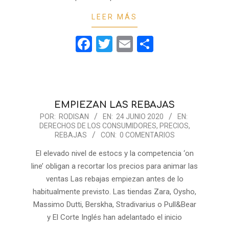
LEER MÁS
Facebook
Twitter
Email
Compartir
EMPIEZAN LAS REBAJAS
2020-
POR:
RODISAN
EN:
24 JUNIO 2020
EN:
DERECHOS DE LOS CONSUMIDORES
,
PRECIOS
,
06-
REBAJAS
CON:
0 COMENTARIOS
24
El elevado nivel de estocs y la competencia ‘on
line’ obligan a recortar los precios para animar las
ventas Las rebajas empiezan antes de lo
habitualmente previsto. Las tiendas Zara, Oysho,
Massimo Dutti, Berskha, Stradivarius o Pull&Bear
y El Corte Inglés han adelantado el inicio