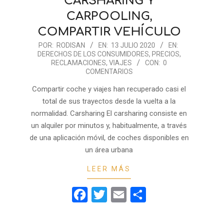
CARSHARING Y
CARPOOLING,
COMPARTIR VEHÍCULO
2020-
POR:
RODISAN
EN:
13 JULIO 2020
EN:
DERECHOS DE LOS CONSUMIDORES
,
PRECIOS
,
07-
RECLAMACIONES
,
VIAJES
CON:
0
13
COMENTARIOS
Compartir coche y viajes han recuperado casi el
total de sus trayectos desde la vuelta a la
normalidad. Carsharing El carsharing consiste en
un alquiler por minutos y, habitualmente, a través
de una aplicación móvil, de coches disponibles en
un área urbana
LEER MÁS
Facebook
Twitter
Email
Compartir