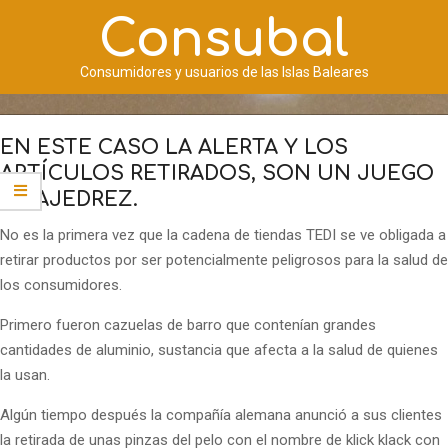
Saltar
Consubal
al
contenido
Consumidores y usuarios de las Islas Baleares
Menú
de
EN ESTE CASO LA ALERTA Y LOS
navegación
ARTÍCULOS RETIRADOS, SON UN JUEGO
principal
DE AJEDREZ.
No es la primera vez que la cadena de tiendas TEDI se ve obligada a
retirar productos por ser potencialmente peligrosos para la salud de
los consumidores.
Primero fueron cazuelas de barro que contenían grandes
cantidades de aluminio, sustancia que afecta a la salud de quienes
la usan.
Algún tiempo después la compañía alemana anunció a sus clientes
la retirada de unas pinzas del pelo con el nombre de klick klack con