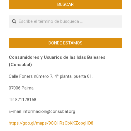
BUSCAR
Buscar
DONDE ESTAMOS
Consumidores y Usuarios de las Islas Baleares
(Consubal)
Calle Foners número 7, 4ª planta, puerta 01.
07006 Palma
Tlf 871178158
E-mail: informacion@consubal.org
https://goo.gl/maps/9CQHRzCbKKZopgHD8