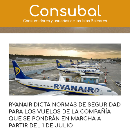
Saltar
Consubal
al
contenido
Consumidores y usuarios de las Islas Baleares
Menú
de
navegación
principal
RYANAIR DICTA NORMAS DE SEGURIDAD
PARA LOS VUELOS DE LA COMPAÑÍA
QUE SE PONDRÁN EN MARCHA A
PARTIR DEL 1 DE JULIO