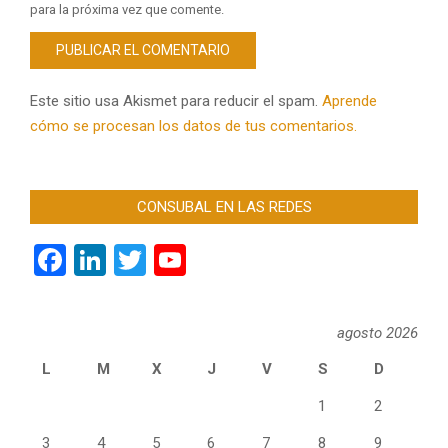
para la próxima vez que comente.
Este sitio usa Akismet para reducir el spam.
Aprende
cómo se procesan los datos de tus comentarios.
CONSUBAL EN LAS REDES
Facebook
LinkedIn
Twitter
YouTube
Channel
agosto 2026
L
M
X
J
V
S
D
1
2
3
4
5
6
7
8
9