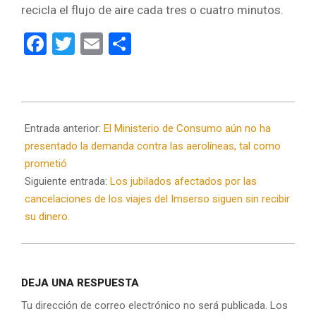
recicla el flujo de aire cada tres o cuatro minutos.
Facebook
Twitter
Email
Compartir
2020-
06-
Entrada anterior:
El Ministerio de Consumo aún no ha
29
presentado la demanda contra las aerolíneas, tal como
prometió
Siguiente entrada:
Los jubilados afectados por las
cancelaciones de los viajes del Imserso siguen sin recibir
su dinero.
DEJA UNA RESPUESTA
Tu dirección de correo electrónico no será publicada.
Los