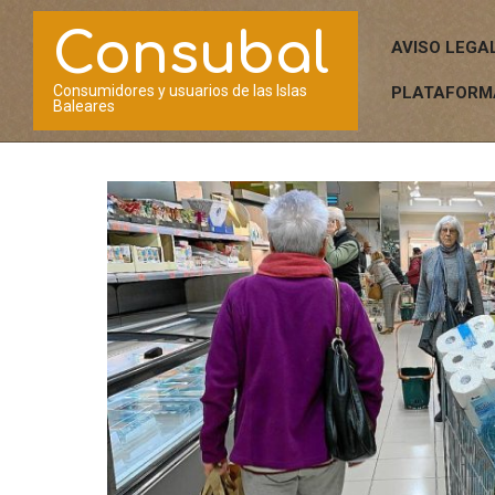
Saltar
Consubal
al
AVISO LEGA
contenido
Consumidores y usuarios de las Islas
PLATAFORM
Baleares