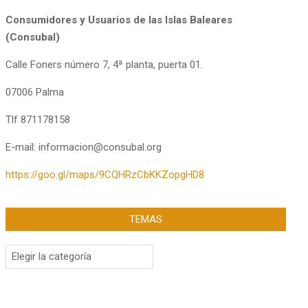
Consumidores y Usuarios de las Islas Baleares
(Consubal)
Calle Foners número 7, 4ª planta, puerta 01.
07006 Palma
Tlf 871178158
E-mail: informacion@consubal.org
https://goo.gl/maps/9CQHRzCbKKZopgHD8
TEMAS
Temas