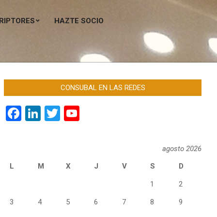
RIPTORES
HAZTE SOCIO
Men
de
nave
princ
CONSUBAL EN LAS REDES
Facebook
LinkedIn
Twitter
YouTube
Channel
agosto 2026
L
M
X
J
V
S
D
1
2
3
4
5
6
7
8
9