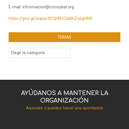
E-mail: informacion@consubal.org
https://goo.gl/maps/9CQHRzCbKKZopgHD8
TEMAS
Temas
AYÚDANOS A MANTENER LA
ORGANIZACIÓN
Asociate o puedes hacer una aportación