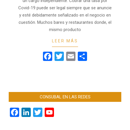
un cargo independiente. Cobrar una tasa por
Covid-19 puede ser legal siempre que se anuncie
y esté debidamente señalizado en el negocio en
cuestión. Muchos bares y restaurantes donde, el
mismo producto
LEER MÁS
Facebook
Twitter
Email
Compartir
CONSUBAL EN LAS REDES
Facebook
LinkedIn
Twitter
YouTube
Channel