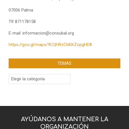
07006 Palma
Tlf 871178158
E-mail: informacion@consubal.org
https://goo.gl/maps/9CQHRzCbKKZopgHD8
TEMAS
Temas
AYÚDANOS A MANTENER LA
ORGANIZACIÓN