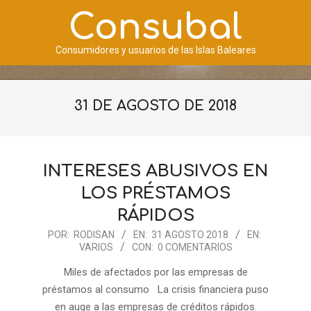
Saltar
Consubal
al
contenido
Consumidores y usuarios de las Islas Baleares
Menú
de
31 DE AGOSTO DE 2018
navegación
principal
INTERESES ABUSIVOS EN
LOS PRÉSTAMOS
RÁPIDOS
2018-
POR:
RODISAN
EN:
31 AGOSTO 2018
EN:
VARIOS
CON:
0 COMENTARIOS
08-
31
Miles de afectados por las empresas de
préstamos al consumo La crisis financiera puso
en auge a las empresas de créditos rápidos.