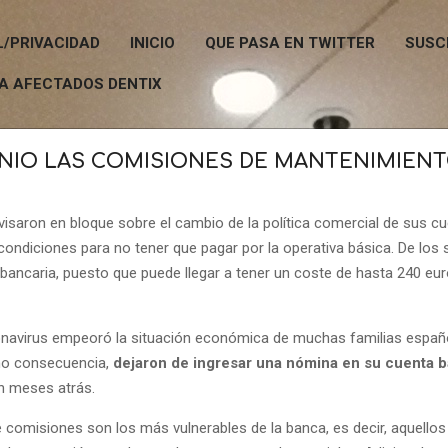
L/PRIVACIDAD
INICIO
QUE PASA EN TWITTER
SUSC
A AFECTADOS DENTIX
UNIO LAS COMISIONES DE MANTENIMIENT
saron en bloque sobre el cambio de la política comercial de sus c
ndiciones para no tener que pagar por la operativa básica. De los se
a bancaria, puesto que puede llegar a tener un coste de hasta
240 eur
oronavirus empeoró la situación económica de muchas familias espa
mo consecuencia,
dejaron de ingresar una nómina en su cuenta b
on meses atrás.
 comisiones son los más vulnerables de la banca, es decir, aquellos 