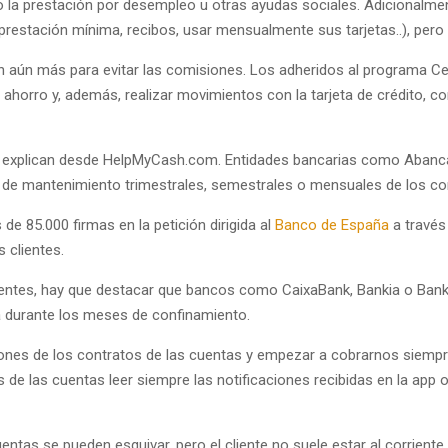
o la prestación por desempleo u otras ayudas sociales. Adicionalmen
 prestación mínima, recibos, usar mensualmente sus tarjetas..), per
len aún más para evitar las comisiones. Los adheridos al programa 
horro y, además, realizar movimientos con la tarjeta de crédito, co
”, explican desde HelpMyCash.com. Entidades bancarias como Abanca, 
es de mantenimiento trimestrales, semestrales o mensuales de los co
de 85.000 firmas en la petición dirigida al
Banco de España
a través
s clientes.
lientes, hay que destacar que bancos como CaixaBank, Bankia o Bank
a durante los meses de confinamiento.
ones de los contratos de las cuentas y empezar a cobrarnos siempr
de las cuentas leer siempre las notificaciones recibidas en la app 
uentas se pueden esquivar, pero el cliente no suele estar al corrien