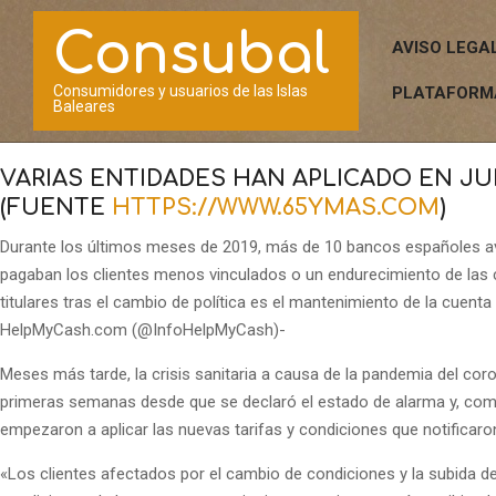
Saltar
Consubal
al
AVISO LEGA
contenido
Consumidores y usuarios de las Islas
PLATAFORM
Baleares
VARIAS ENTIDADES HAN APLICADO EN J
(FUENTE
HTTPS://WWW.65YMAS.COM
)
Durante los últimos meses de 2019, más de 10 bancos españoles avi
pagaban los clientes menos vinculados o un endurecimiento de las co
titulares tras el cambio de política es el mantenimiento de la cuent
HelpMyCash.com (@InfoHelpMyCash)-
Meses más tarde, la crisis sanitaria a causa de la pandemia del c
primeras semanas desde que se declaró el estado de alarma y, co
empezaron a aplicar las nuevas tarifas y condiciones que notificar
«Los clientes afectados por el cambio de condiciones y la subida de