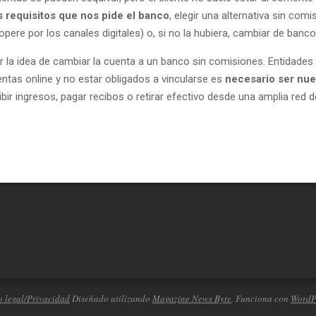
s requisitos que nos pide el banco
, elegir una alternativa sin com
ere por los canales digitales) o, si no la hubiera, cambiar de banco
esar la idea de cambiar la cuenta a un banco sin comisiones. Entid
entas online y no estar obligados a vincularse es
necesario ser nue
ibir ingresos, pagar recibos o retirar efectivo desde una amplia red 
o legal/Privacidad
Diseñado utilizando
Magazine News Byte
. Funciona con
WordP