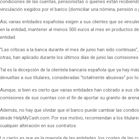
condiciones de las cuentas, pensionistas o quienes están recibiend
vinculación exigidos por el banco (domiciliar una nómina, pensión o
Así, varias entidades españolas exigen a sus clientes que se vincu
en la entidad, mantener al menos 500 euros al mes en productos de a
entidad.
“Las críticas a la banca durante el mes de junio han sido continuas
otras, han aplicado durante los últimos días de junio las comision
Tal es la decepción de la clientela bancaria española que ya hay más 
devueltas a sus titulares, consideradas “totalmente abusivas” por lo
Aunque, si bien es cierto que varias entidades han cobrado a sus c
comisiones de sus cuentas con el fin de aportar su granito de aren
Además, no hay que olvidar que el banco puede cambiar las condici
desde HelpMyCash.com. Por ese motivo, recomiendan a los titulares 
cualquier alteración en sus contratos.
Lo cierto es que en la mayoría de las entidades, los costes de las c